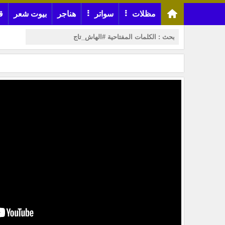
مظلات
سواتر
هناجر
بيوت شعر
ق