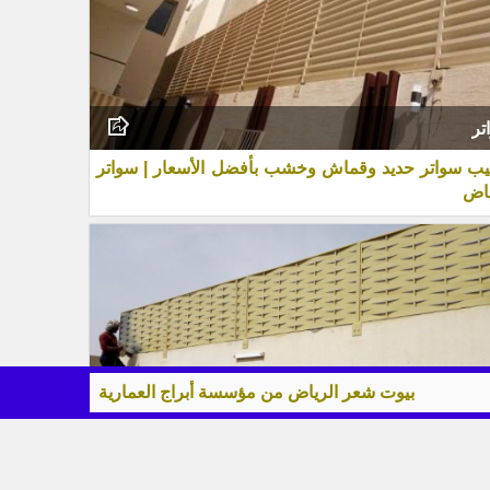
تر
يب سواتر حديد وقماش وخشب بأفضل الأسعار | سواتر
ياض
وت شعر الرياض من مؤسسة أبراج العمارية تصميم فاخر وتركيب احترا
تر
اتر | أفضل أنواع السواتر الحديثة للمنازل والفلل بأفضل
عار