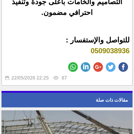
التصاميم والخامات بأعلى جودة وتنفيذ
احترافي مضمون.
للتواصل والإستفسار :
0509038936
22/05/2026 22:25
87
مقالات ذات صلة