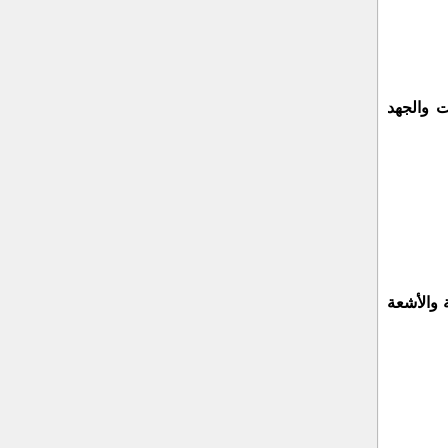
ت والجهد
 أقمشة PVC أو PVDF المقاومة للرطوبة والأشعة